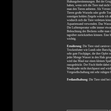
Haltungsbestimmungen. Bei der Gru
haben, wenn sich die Tiere mal nicht 
man den Tieren anbieten. Als Verst
Tieren große Wurzeln oder große Ton
sonstigen hohlen Ziegeln würde ich ab
wodurch sich die Tiere verletzen k
Aquariensand verwenden. Das Wasser 
Die Lufttemperatur sollte immer etwas
Beleuchtung des Beckens sollte man i
tagsüber zurückziehen können. Eine ho
wichtig.
Ernährung
: Die Tiere sind carnivor
Trockenfutter wie Lundi oder Barschpe
sehr gute Fischjäger, die ihre Opfer 
jeder Menge Wasser in den Hals gesau
wird das Maul nur einen kleinen Spal
rausgedrückt. Der Fisch bleibt dabei n
Maulspalte nicht durchpasst und wir
Vergesellschaftung mit sehr ruhigen
Freilandhaltung
: Die Tiere sind be