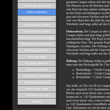
gesamten Carapax ziehen sich drei mar
Der Plastron sowie die Brücken sind 
Chelonoidis denticulata
sehr flach mit einer spitzen verlänge
Chelus fimbriatus
an den Seiten mit Hautlappen versehe
grau mit schwarzen Strichen und die U
Hydromedusa maximiliani
sich vom Maul über den Hals bis zum
Weichteile sind beige außer auf den 
Hydromedusa tectifera
Mesoclemmys gibba
Orinocoform,
Der Carapax ist eher o
Carapax ziehen und grau beige gefärb
Mesoclemmys vanderhaegei
knochenfarben beige. Der Kopf ist dre
verlängerten Nase. Der gesamte Kopf 
Peltocephalus dumerilianus
Hautlappen versehen. Die Färbung von
schwarzen Strichen und die Unterseite
Phrynops geoffranus
Weichteile sind beige außer auf den A
Phrynops hilarii
Haltung:
Die Haltung erfolgt in groß
Phrynops tuberosus
kann man eine Beckengröße für 1 bis 
Beckenlänge = 6 fache Cara
Phrynops williamsi
Beckenbreite = 3 fache Cara
Phrynops sp. Tocantins
Beckenhöhe = 2 fache Carap
Platemys platycephala
Das heißt, ein Tier von 30 cm Carapa
Podocnemis unifilis
cm, das entspricht 1,62 Quadratmeter
Becken auch etwas kürzer sein, wenn e
Trachemys dorbigni
kommt auf ca. 1,62 Quadratmeter und
auch etwas kürzer sein, wenn es dafür
Kontakt
ca. 1,62 Quadratmeter Grundfläche u
Liter. Informieren sie sich bei ihrer