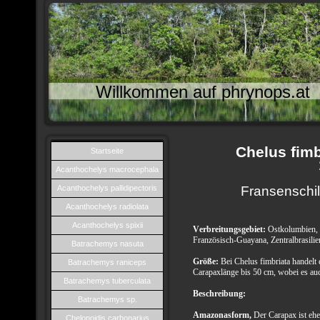
Willkommen auf phrynops.at
Chelus fimb
Startseite
Acanthochelys macrocephala
Acanthochelys pallidipectoris
Fransenschil
Acanthochelys radiolata
Acanthochelys spixii
Verbreitungsgebiet:
Ostkolumbien, 
Französisch-Guayana, Zentralbrasili
Batrachemys nasuta
Größe:
Bei Chelus fimbriata handelt 
Batrachemys raniceps
Carapaxlänge bis 50 cm, wobei es auc
Batrachemys tuberculata
Beschreibung:
Batrachemys sp.
Amazonasform,
Der Carapax ist ehe
Chelonoidis carbonarius