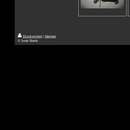
Druckversion
|
Sitemap
© Josip Stanic