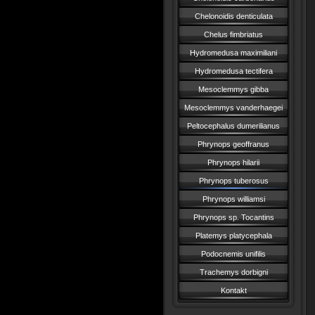
Chelonoidis denticulata
Chelus fimbriatus
Hydromedusa maximiliani
Hydromedusa tectifera
Mesoclemmys gibba
Mesoclemmys vanderhaegei
Peltocephalus dumerilianus
Phrynops geoffranus
Phrynops hilarii
Phrynops tuberosus
Phrynops williamsi
Phrynops sp. Tocantins
Platemys platycephala
Podocnemis unifilis
Trachemys dorbigni
Kontakt