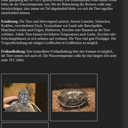
sollte ganzjährig auf 24 - 28 C geheizt werden. Die Lufttemperatur sollte immer etwas
höher als die Wassertemperatur sein. Bei der Beleuchtung des Beckens sollte man
berücksichtigen, dass immer ein Teil abgedunkelt bleibt, wo sich die Tiere tagsüber
zurückziehen können.
Ernährung
: Die Tiere sind überwiegend carnivor, fressen Garnelen, Schnecken,
Krabben, verschiedenen Fisch, Trockenfutter wie Lundi oder Barschpellets.
Manchmal werden auch Feigen, Himbeeren, Kirschen oder Bananen an die Tiere
verfüttert. Adulte Tiere können bei höheren Temperaturen auch Gurke, Zucchini oder
Schwimmpflanzen zu sich nehmen und verdauen. Die Tiere sind gute Fischjäger. Die
Vergesellschaftung mit ruhigen Großfischen in Großbecken ist möglich.
Freilandhaltung
: Eine kontrollierte Freilandhaltung über den Sommer ist möglich,
die Tiere sonnen sich auch oft. Die Wassertemperatur sollte für eine längere Zeit nicht
unter 18 C fallen.