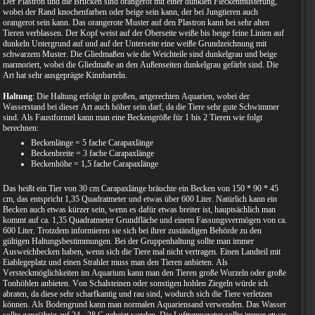
Der Plastron und die Brücken sind orangerot mit einer dunklen Fleckenmusterung,
wobei der Rand knochenfarben oder beige sein kann, der bei Jungtieren auch
orangerot sein kann. Das orangerote Muster auf den Plastron kann bei sehr alten
Tieren verblassen. Der Kopf weist auf der Oberseite weiße bis beige feine Linien auf
dunkeln Untergrund auf und auf der Unterseite eine weiße Grundzeichnung mit
schwarzem Muster. Die Gliedmaßen wie die Weichteile sind dunkelgrau und beige
marmoriert, wobei die Gliedmaße an den Außenseiten dunkelgrau gefärbt sind. Die
Art hat sehr ausgeprägte Kinnbarteln.
Haltung
: Die Haltung erfolgt in großen, artgerechten Aquarien, wobei der
Wasserstand bei dieser Art auch höher sein darf, da die Tiere sehr gute Schwimmer
sind. Als Faustformel kann man eine Beckengröße für 1 bis 2 Tieren wie folgt
berechnen:
Beckenlänge = 5 fache Carapaxlänge
Beckenbreite = 3 fache Carapaxlänge
Beckenhöhe = 1,5 fache Carapaxlänge
Das heißt ein Tier von 30 cm Carapaxlänge bräuchte ein Becken von 150 * 90 * 45
cm, das entspricht 1,35 Quadratmeter und etwas über 600 Liter. Natürlich kann ein
Becken auch etwas kürzer sein, wenn es dafür etwas breiter ist, hauptsächlich man
kommt auf ca. 1,35 Quadratmeter Grundfläche und einem Fassungsvermögen von ca.
600 Liter. Trotzdem informieren sie sich bei ihrer zuständigen Behörde zu den
gültigen Haltungsbestimmungen. Bei der Gruppenhaltung sollte man immer
Ausweichbecken haben, wenn sich die Tiere mal nicht vertragen. Einen Landteil mit
Eiablegeplatz und einen Strahler muss man den Tieren anbieten. Als
Versteckmöglichkeiten im Aquarium kann man den Tieren große Wurzeln oder große
Tonhöhlen anbieten. Von Schalsteinen oder sonstigen hohlen Ziegeln würde ich
abraten, da diese sehr scharfkantig und rau sind, wodurch sich die Tiere verletzen
können. Als Bodengrund kann man normalen Aquariensand verwenden. Das Wasser