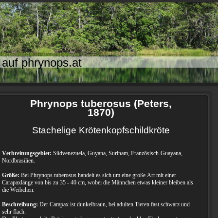
auf phrynops.at
Phrynops tuberosus (Peters,
1870)
Stachelige Krötenkopfschildkröte
Verbreitungsgebiet:
Südvenezuela, Guyana, Surinam, Französisch-Guayana,
Nordbrasilien.
Größe:
Bei Phrynops tuberosus handelt es sich um eine große Art mit einer
Carapaxlänge von bis zu 35 - 40 cm, wobei die Männchen etwas kleiner bleiben als
die Weibchen.
Beschreibung:
Der Carapax ist dunkelbraun, bei adulten Tieren fast schwarz und
sehr flach.