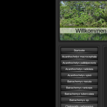
Willkommen 
Startseite
Acanthochelys macrocephala
Acanthochelys pallidipectoris
Acanthochelys radiolata
Acanthochelys spixii
Batrachemys nasuta
Batrachemys raniceps
Batrachemys tuberculata
Batrachemys sp.
Chelonoidis carbonarius